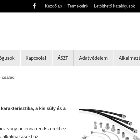
Kezdőlap
Termékeink
Letölthető katalógusok
lógusok
Kapcsolat
ÁSZF
Adatvédelem
Alkalmaz
ó család
d
karakterisztika, a kis súly és a
hoz vagy antenna rendszerekhez
tű alkalmazásokhoz.