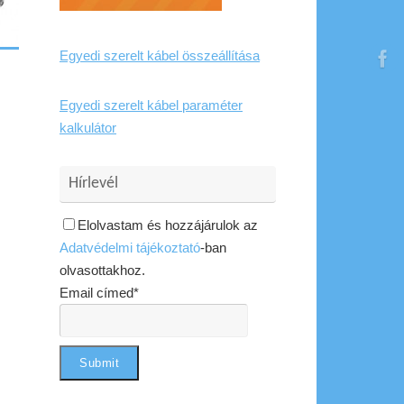
Egyedi szerelt kábel összeállítása
Egyedi szerelt kábel paraméter
kalkulátor
Hírlevél
Elolvastam és hozzájárulok az
Adatvédelmi tájékoztató
-ban
olvasottakhoz.
Email címed*