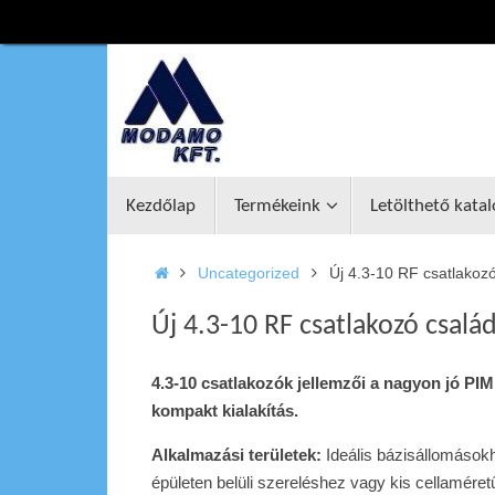
Tovább
a
tartalomra
Tovább
Kezdőlap
Termékeink
Letölthető kata
a
tartalomra
Home
Uncategorized
Új 4.3-10 RF csatlakoz
Új 4.3-10 RF csatlakozó csalá
4.3-10 csatlakozók jellemzői a nagyon jó PIM 
kompakt kialakítás.
Alkalmazási területek:
Ideális bázisállomások
épületen belüli szereléshez vagy kis cellamére