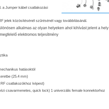
. a Jumper kábel csatlakozási
RF jelek közösítésénél szűrésénél vagy továbbításánál.
ülönösen alkalmas az olyan helyeken ahol kihívást jelent a hely
 megfelelő elektromos teljesítmény
ztika
 mechanikus hatásoktól
 keretbe (25.4 mm)
 RF csatlakozókhoz képest)
kézi csavarmenetes, quick lock) 1 univerzális female konnektorhoz