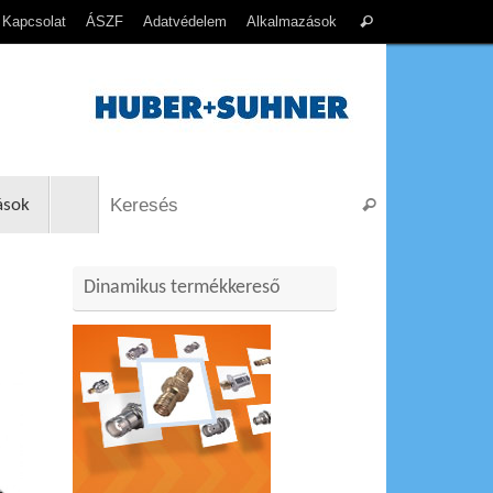
Search
Kapcsolat
ÁSZF
Adatvédelem
Alkalmazások
Keresés
for:
Search for:
ások
Keresés
Dinamikus termékkereső