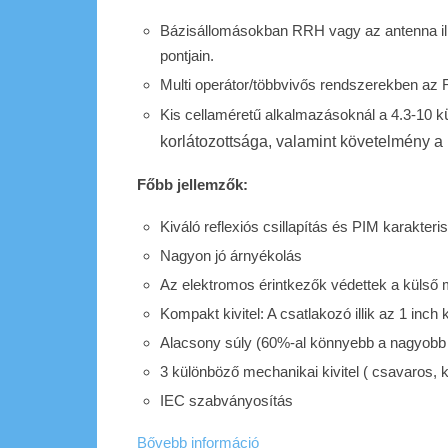
Bázisállomásokban RRH vagy az antenna ill
pontjain.
Multi operátor/többvivős rendszerekben az 
Kis cellaméretű alkalmazásoknál a 4.3-10 k
korlátozottsága, valamint követelmény a
Főbb jellemzők:
Kiváló reflexiós csillapítás és PIM karakteris
Nagyon jó árnyékolás
Az elektromos érintkezők védettek a külső
Kompakt kivitel: A csatlakozó illik az 1 inch
Alacsony súly (60%-al könnyebb a nagyobb
3 különböző mechanikai kivitel ( csavaros, 
IEC szabványosítás
Bővebb információ