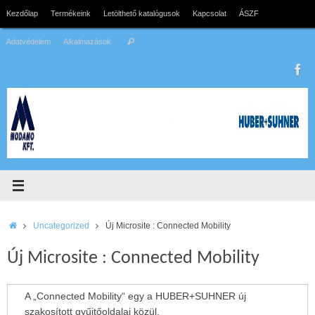
Tovább
Kezdőlap
Termékeink
Letölthető katalógusok
Kapcsolat
ÁSZF
a
Search
tartalomra
Adatvédelem
Alkalmazások
Keresés
for:
Home
Uncategorized
Új Microsite : Connected Mobility
Új Microsite : Connected Mobility
A „Connected Mobility“ egy a HUBER+SUHNER új
szakosított gyűjtőoldalai közül.