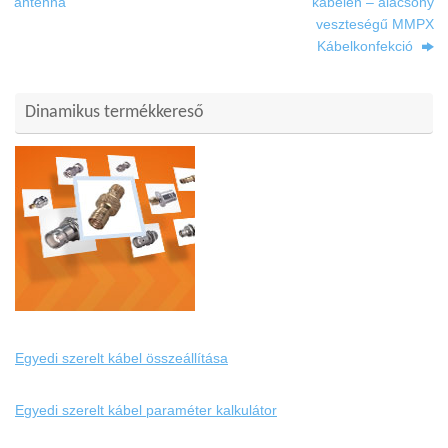
antenna
kábelen – alacsony
veszteségű MMPX
Kábelkonfekció
Dinamikus termékkereső
Egyedi szerelt kábel összeállítása
Egyedi szerelt kábel paraméter kalkulátor