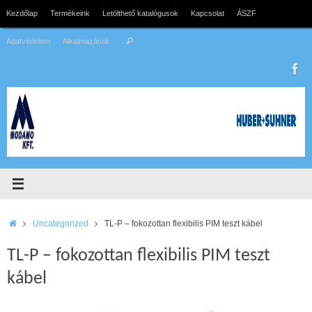
Tovább
Kezdőlap
Termékeink
Letölthető katalógusok
Kapcsolat
ÁSZF
a
Search
tartalomra
Adatvédelem
Alkalmazások
Keresés
for:
Home
Uncategorized
TL-P – fokozottan flexibilis PIM teszt kábel
TL-P – fokozottan flexibilis PIM teszt
kábel