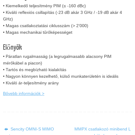
• Kiemelkedő teljesítmény PIM (≤ -160 dBc)
• Kiváló reflexiós csillapítás (-23 dB akár 3 GHz / -19 dB akár 4
GHz)
• Magas csatlakoztatási ciklusszám (> 2’000)
• Magas mechanikai tűrőképességet
Előnyök
• Páratlan rugalmasság (a legrugalmasabb alacsony PIM
mérőkábel a piacon)
• Tartós és megbízható kialakítás
• Nagyon könnyen kezelhető, külső munkaterületén is ideális
• Kiváló ár-teljesítmény arány
Bővebb információk >
Sencity OMNI-S MIMO
MMPX csatlakozó minibend L