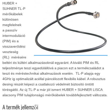
HUBER +
SUHNER TL-P
mérőkábelek
különösen
megfelelnek
a passzív
intermoduláció
(PIM) és a
visszaverődési
veszteség
(RL) mérésére
beltéri és kültéri alkalmazásoknál egyaránt. A kiváló PIM és RL
teljesítménye teszi egyedülállóvá a piacon ezt a termékcsaládot a
teszt és méréstechnikai alkalmazások esetén. TL-P alapja egy
4GHz ig optimalizált acéllal páncélozott flexibilis kábel. A robusztus
desing részét képezi a csatlakozó védelmét biztosító öntött
törésgátló. Az új TL-P a már jól ismert HUBER + SUHNER LISCA
alacsony PIM tulajdonságú mérőkábelek továbbfejlesztett változata.
A termék jellemzői