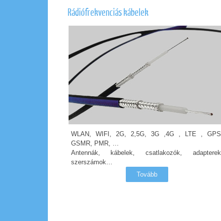
Rádiófrekvenciás kábelek
WLAN, WIFI, 2G, 2,5G, 3G ,4G , LTE , GPS
GSMR, PMR, …
Antennák, kábelek, csatlakozók, adapterek
szerszámok…
Tovább