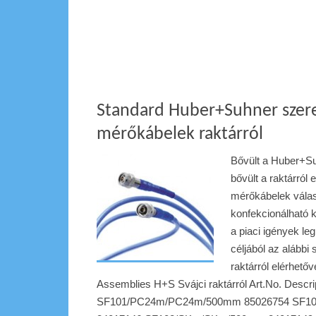
Standard Huber+Suhner szere
mérőkábelek raktárról
Bővült a Huber+S
bővült a raktárról 
mérőkábelek válas
konfekcionálható 
a piaci igények le
céljából az alábbi 
raktárról elérhe
Assemblies H+S Svájci raktárról Art.No. Descr
SF101/PC24m/PC24m/500mm 85026754 SF