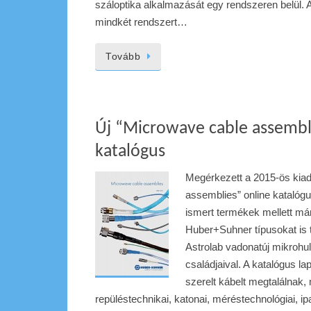
száloptika alkalmazását egy rendszeren belü
mindkét rendszert…
Tovább
Új “Microwave cable assembl
katalógus
Megérkezett a 2015-ös kia
assemblies” online katalógu
ismert termékek mellett már
Huber+Suhner típusokat is 
Astrolab vadonatúj mikrohu
családjaival. A katalógus la
szerelt kábelt megtalálnak,
repüléstechnikai, katonai, méréstechnológiai, i