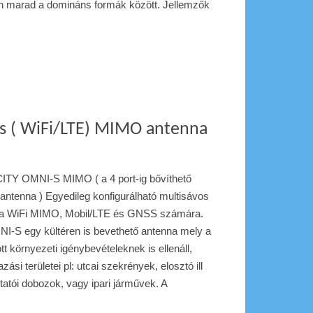
en marad a domináns formák között. Jellemzők
os ( WiFi/LTE) MIMO antenna
Y OMNI-S MIMO ( a 4 port-ig bővíthető
ntenna ) Egyedileg konfigurálható multisávos
a WiFi MIMO, Mobil/LTE és GNSS számára.
I-S egy kültéren is bevethető antenna mely a
t környezeti igénybevételeknek is ellenáll,
zási területei pl: utcai szekrények, elosztó ill
tatói dobozok, vagy ipari járművek. A