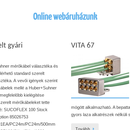
Online webáruházunk
lt gyári
VITA 67
uhner mérőkábel választéka és
elérhető standard szerelt
ztéka. A vevői igények szerint
kábelek mellé a Huber+Suhner
gmegfelelőbb kielégítése
szerelt mérőkábeleket tette
mögött alkalmazható. A bepat
tővé: SUCOFLEX 100 Stock
gyors laza alkatrészek nélkü
iption 85026753
101EA/PC24m/PC24m/500mm
Tovább