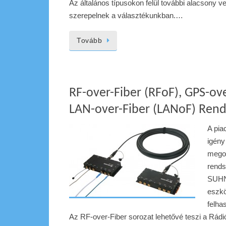
Az általános típusokon felül további alacsony v
szerepelnek a választékunkban.…
Tovább
RF-over-Fiber (RFoF), GPS-ove
LAN-over-Fiber (LANoF) Ren
A pia
igény
megol
rend
SUHNE
eszkö
felha
Az RF-over-Fiber sorozat lehetővé teszi a Rádi