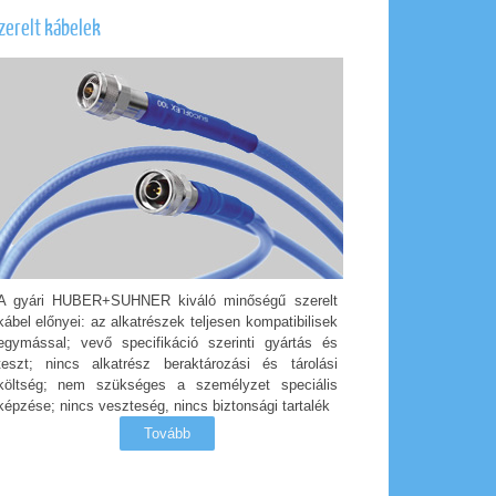
zerelt kábelek
A gyári HUBER+SUHNER kiváló minőségű szerelt
kábel előnyei: az alkatrészek teljesen kompatibilisek
egymással; vevő specifikáció szerinti gyártás és
teszt; nincs alkatrész beraktározási és tárolási
költség; nem szükséges a személyzet speciális
képzése; nincs veszteség, nincs biztonsági tartalék
Tovább