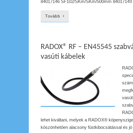
84017146 SF102/SKm/SKm/500mm 8401714
Tovább
RADOX® RF – EN45545 szabv
vasúti kábelek
RADO
speci
számá
megfe
vasút
szabv
RADO
lehet kiváltani, melyek a RADOX® köpenyszige
köszönhetően alacsony füstkibocsátással és jó 