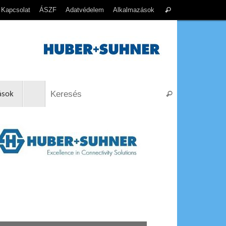
Search
Kapcsolat
ÁSZF
Adatvédelem
Alkalmazások
Keresés
for:
Search for:
ások
Keresés