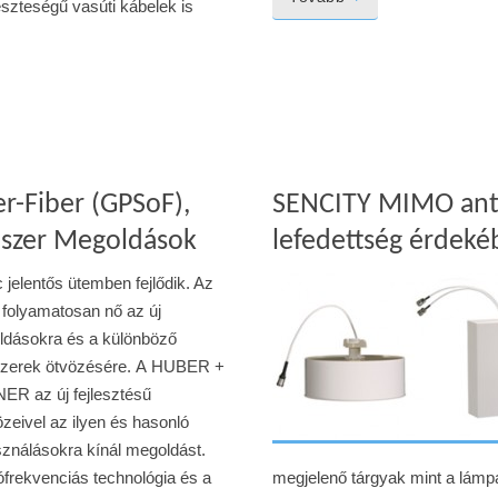
eszteségű vasúti kábelek is
r-Fiber (GPSoF),
SENCITY MIMO ante
dszer Megoldások
lefedettség érdek
c jelentős ütemben fejlődik. Az
 folyamatosan nő az új
dásokra és a különböző
szerek ötvözésére. A HUBER +
R az új fejlesztésű
zeivel az ilyen és hasonló
sználásokra kínál megoldást.
ófrekvenciás technológia és a
megjelenő tárgyak mint a lámp