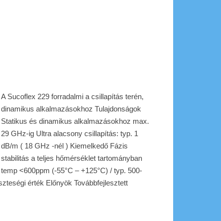
A Sucoflex 229 forradalmi a csillapítás terén,
dinamikus alkalmazásokhoz Tulajdonságok
Statikus és dinamikus alkalmazásokhoz max.
29 GHz-ig Ultra alacsony csillapítás: typ. 1
dB/m ( 18 GHz -nél ) Kiemelkedő Fázis
stabilitás a teljes hőmérséklet tartományban
temp <600ppm (-55°C – +125°C) / typ. 500-
zteségi érték Előnyök Továbbfejlesztett