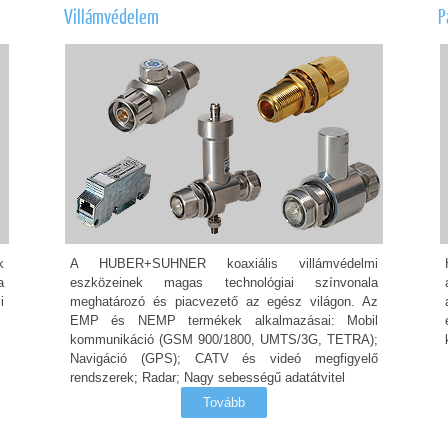
Villámvédelem
P
k
A HUBER+SUHNER koaxiális villámvédelmi
a
eszközeinek magas technológiai színvonala
i
meghatározó és piacvezető az egész világon. Az
EMP és NEMP termékek alkalmazásai: Mobil
kommunikáció (GSM 900/1800, UMTS/3G, TETRA);
Navigáció (GPS); CATV és videó megfigyelő
rendszerek; Radar; Nagy sebességű adatátvitel
Tovább