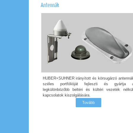
Antennák
HUBER+SUHNER irányított és körsugárzó antenná
széles portfólióját fejleszti és gyártja 
legkülönbözőbb beltéri és kültéri vezeték nélkül
kapcsolatok kiszolgálására.
Tovább