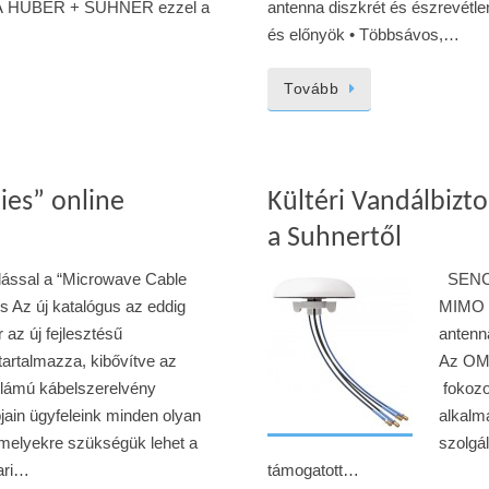
l. A HUBER + SUHNER ezzel a
antenna diszkrét és észrevétl
és előnyök • Többsávos,…
Tovább
ies” online
Kültéri Vandálbizt
a Suhnertől
dással a “Microwave Cable
SENCIT
s Az új katalógus az eddig
MIMO a
 az új fejlesztésű
antenn
tartalmazza, kibővítve az
Az OMN
llámú kábelszerelvény
fokozot
pjain ügyfeleink minden olyan
alkalma
 melyekre szükségük lehet a
szolgál
pari…
támogatott…