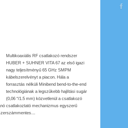
Multikoaxiális RF csatlakozó rendszer
HUBER + SUHNER VITA 67 az első igazi
nagy teljesítményű 65 GHz SMPM
kábelszerelvényt a piacon. Hála a
forrasztás nélküli Minibend bend-to-the-end
technológiának a legszűkebb hajlítási sugár
(0,06 “/1.5 mm) közvetlenül a csatlakozó
tanó csatlakoztató mechanizmus egyszerű
li szerszámmentes…