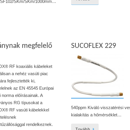
9 SF102/SKm/SKm/1000mm…
ánynak megfelelő
SUCOFLEX 229
X® RF koaxiális kábeleket
álisan a nehéz vasúti piac
ra fejlesztették ki,
lelnek az EN 45545 Európai
i norma előírásainak. A
ányos RG típusokat a
540ppm Kiváló visszatérési ves
X® RF vasúti kábelekkel
kialakítás a hőmérséklet…
telésnek
tűzállósággal rendelkeznek.
Tovább