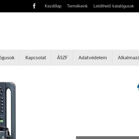
Kezdőlap
Termékeink
Letölthető katalógusok
lógusok
Kapcsolat
ÁSZF
Adatvédelem
Alkalmaz